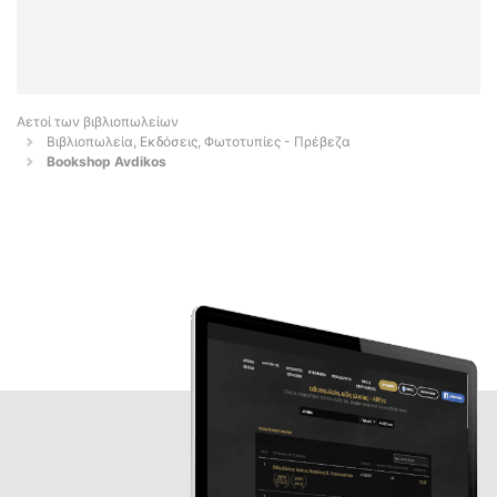
Αετοί των βιβλιοπωλείων
Βιβλιοπωλεία, Εκδόσεις, Φωτοτυπίες - Πρέβεζα
Bookshop Avdikos