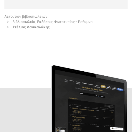
Αετοί των βιβλιοπωλείων
Βιβλιοπωλεία, Εκδόσεις, Φωτοτυπίες - Ρεθυμνο
Στέλιος Δασκαλάκης