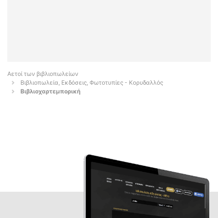
Αετοί των βιβλιοπωλείων
Βιβλιοπωλεία, Εκδόσεις, Φωτοτυπίες - Κορυδαλλός
Βιβλιοχαρτεμπορική