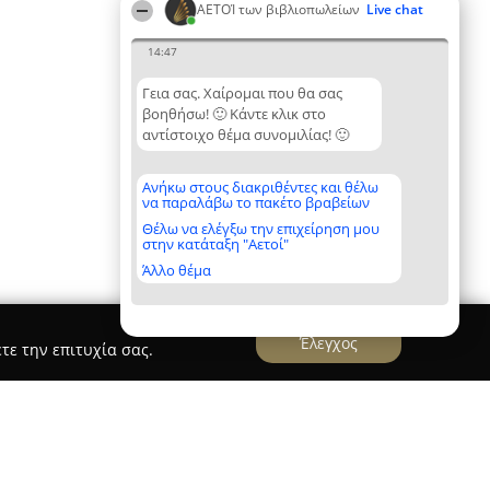
ΑΕΤΟΊ των βιβλιοπωλείων
Live chat
14:47
Γεια σας. Χαίρομαι που θα σας
βοηθήσω! 🙂 Κάντε κλικ στο
αντίστοιχο θέμα συνομιλίας! 🙂
Ανήκω στους διακριθέντες και θέλω
να παραλάβω το πακέτο βραβείων
Θέλω να ελέγξω την επιχείρηση μου
στην κατάταξη "Αετοί"
Άλλο θέμα
Έλεγχος
τε την επιτυχία σας.