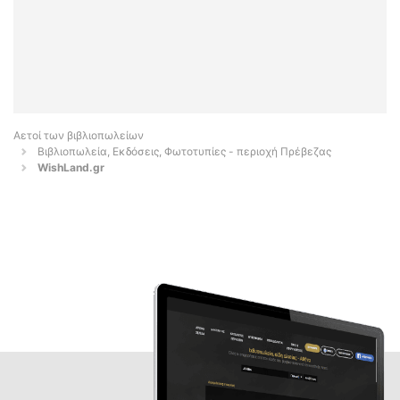
Αετοί των βιβλιοπωλείων
Βιβλιοπωλεία, Εκδόσεις, Φωτοτυπίες - περιοχή Πρέβεζας
WishLand.gr