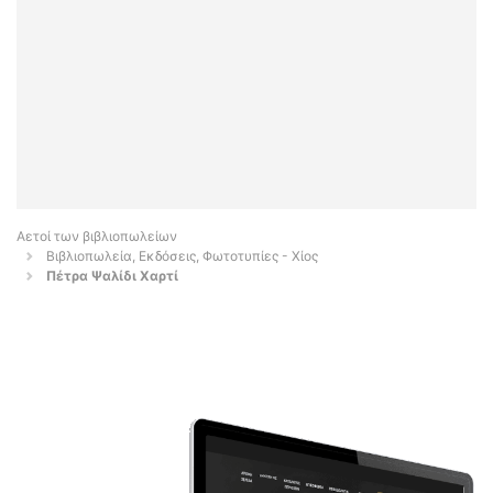
Αετοί των βιβλιοπωλείων
Βιβλιοπωλεία, Εκδόσεις, Φωτοτυπίες - Χίος
Πέτρα Ψαλίδι Χαρτί