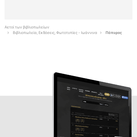
Αετοί των βιβλιοπωλείων
Βιβλιοπωλεία, Εκδόσεις, Φωτοτυπίες - Ιωάννινα
Πάπυρος