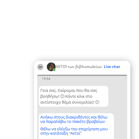
ΑΕΤΟΊ των βιβλιοπωλείων
Live chat
19:54
Γεια σας. Χαίρομαι που θα σας
βοηθήσω! 🙂 Κάντε κλικ στο
αντίστοιχο θέμα συνομιλίας! 🙂
Ανήκω στους διακριθέντες και θέλω
να παραλάβω το πακέτο βραβείων
Θέλω να ελέγξω την επιχείρηση μου
στην κατάταξη "Αετοί"