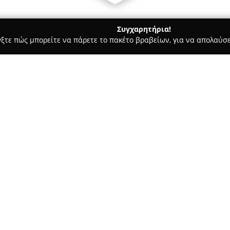
Συγχαρητήρια!
γξτε πώς μπορείτε να πάρετε το πακέτο βραβείων, για να απολαύσε
εις, Φωτοτυπίες - Νεα Μηχανιωνα
Papyros
Σχετικά με την εταιρεία:
Στην περιοχή της Νέας Μηχαν
Αντιστάσεως 9, λειτουργεί το 
συνάντησης για όσους ενδιαφέ
βιβλία και τα σχολικά είδη. Τ
Δείτε περισσότερα >>
προϊόντων που καλύπτουν τόσο
Στον χώρο του καταστήματος μ
ύλης, αναλώσιμα για διάφορες
του γραφείου. Ο
Πάπυρος
δίνε