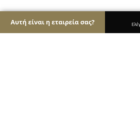
Αυτή είναι η εταιρεία σας?
Ελέ
Αετοί των βιβλιοπωλείων
Βιβλιοπωλεία, Εκδόσ
Papyros
9.4
(33)
Νεα Μηχανιωνα, Ethnikis Antistaseos 9,