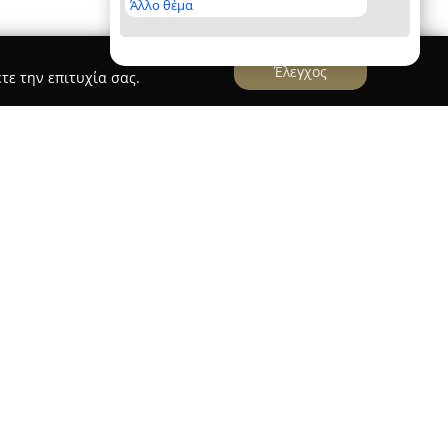
Άλλο θέμα
Έλεγχος
τε την επιτυχία σας.
ιώνας στη Θεσσαλονίκη, στην Εθνικής
βιβλιοπωλείο
Πάπυρος
, το οποίο αποτελεί σημείο
ρονται για μεγάλη ποικιλία και ποιότητα στα
ο κατάστημα προσφέρει εκτεταμένη σειρά
 τις ανάγκες μαθητών όσο και επαγγελματιών.
πορεί κανείς να βρει ευρεία γκάμα γραφικής
 χρήσεις και είδη απαραίτητα για την οργάνωση
ι έμφαση στην πλούσια επιλογή βιβλίων,