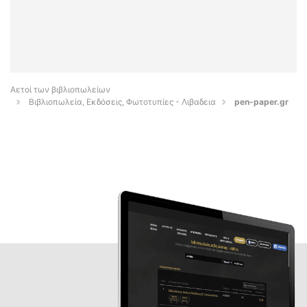
Αετοί των βιβλιοπωλείων
Βιβλιοπωλεία, Εκδόσεις, Φωτοτυπίες - Λιβαδεια
pen-paper.gr