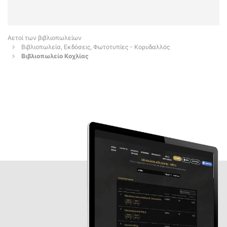
Αετοί των βιβλιοπωλείων
Βιβλιοπωλεία, Εκδόσεις, Φωτοτυπίες - Κορυδαλλός
Βιβλιοπωλείο Κοχλίας