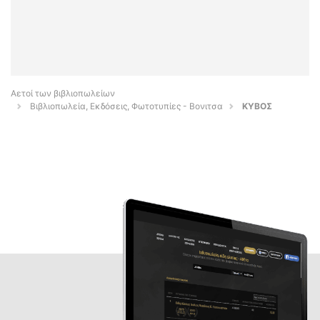
Αετοί των βιβλιοπωλείων
Βιβλιοπωλεία, Εκδόσεις, Φωτοτυπίες - Βονιτσα
ΚΥΒΟΣ