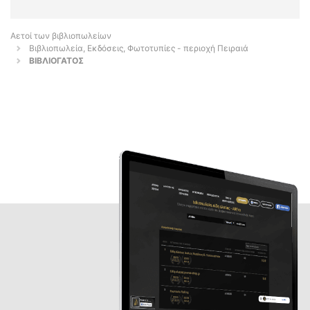
Αετοί των βιβλιοπωλείων
Βιβλιοπωλεία, Εκδόσεις, Φωτοτυπίες - περιοχή Πειραιά
ΒΙΒΛΙΟΓΑΤΟΣ