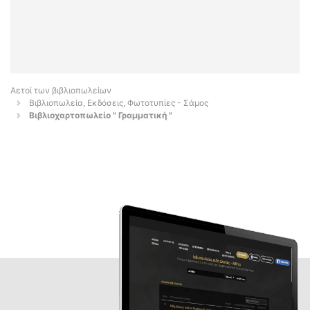
Αετοί των βιβλιοπωλείων
Βιβλιοπωλεία, Εκδόσεις, Φωτοτυπίες - Σάμος
Βιβλιοχαρτοπωλείο " Γραμματική "