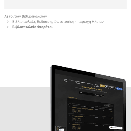
Αετοί των βιβλιοπωλείων
Βιβλιοπωλεία, Εκδόσεις, Φωτοτυπίες - περιοχή Ηλείας
Βιβλιοπωλείο Φιορέτου