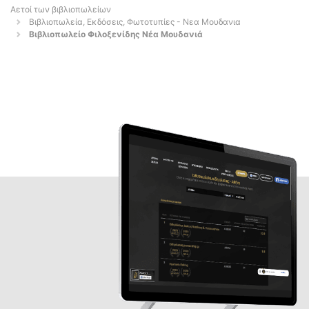
Αετοί των βιβλιοπωλείων
Βιβλιοπωλεία, Εκδόσεις, Φωτοτυπίες - Νεα Μουδανια
Βιβλιοπωλείο Φιλοξενίδης Νέα Μουδανιά