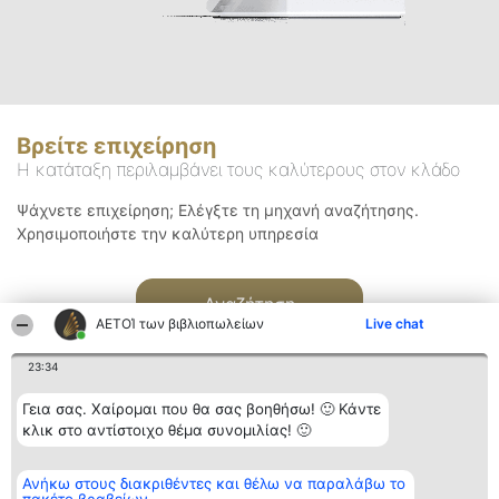
Βρείτε επιχείρηση
Η κατάταξη περιλαμβάνει τους καλύτερους στον κλάδο
Ψάχνετε επιχείρηση; Ελέγξτε τη μηχανή αναζήτησης.
Χρησιμοποιήστε την καλύτερη υπηρεσία
Αναζήτηση
ΑΕΤΟΊ των βιβλιοπωλείων
Live chat
23:34
Γεια σας. Χαίρομαι που θα σας βοηθήσω! 🙂 Κάντε
κλικ στο αντίστοιχο θέμα συνομιλίας! 🙂
Διοργανωτής της
Κατάταξη
Επικοινωνία
Ανήκω στους διακριθέντες και θέλω να παραλάβω το
κατάταξης
Διακριθέντες
Επικοινωνία