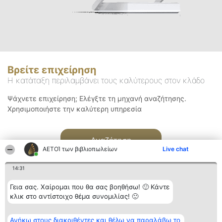
Βρείτε επιχείρηση
Η κατάταξη περιλαμβάνει τους καλύτερους στον κλάδο
Ψάχνετε επιχείρηση; Ελέγξτε τη μηχανή αναζήτησης.
Χρησιμοποιήστε την καλύτερη υπηρεσία
Αναζήτηση
ΑΕΤΟΊ των βιβλιοπωλείων
Live chat
14:31
Γεια σας. Χαίρομαι που θα σας βοηθήσω! 🙂 Κάντε
κλικ στο αντίστοιχο θέμα συνομιλίας! 🙂
Διοργανωτής της
Κατάταξη
Επικοινωνία
Ανήκω στους διακριθέντες και θέλω να παραλάβω το
κατάταξης
Διακριθέντες
Επικοινωνία