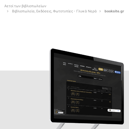
Αετοί των βιβλιοπωλείων
Βιβλιοπωλεία, Εκδόσεις, Φωτοτυπίες - Γλυκά Νερά
booksite.gr