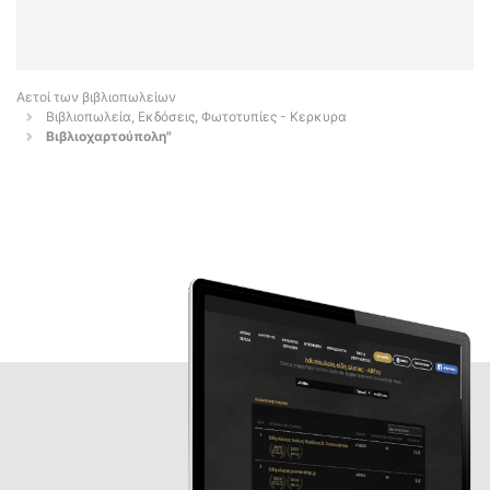
Αετοί των βιβλιοπωλείων
Βιβλιοπωλεία, Εκδόσεις, Φωτοτυπίες - Κερκυρα
Βιβλιοχαρτούπολη"