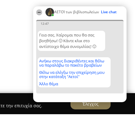
ΑΕΤΟΊ των βιβλιοπωλείων
Live chat
12:47
Γεια σας. Χαίρομαι που θα σας
βοηθήσω! 🙂 Κάντε κλικ στο
αντίστοιχο θέμα συνομιλίας! 🙂
Ανήκω στους διακριθέντες και θέλω
να παραλάβω το πακέτο βραβείων
Θέλω να ελέγξω την επιχείρηση μου
στην κατάταξη "Αετοί"
Άλλο θέμα
Έλεγχος
τε την επιτυχία σας.