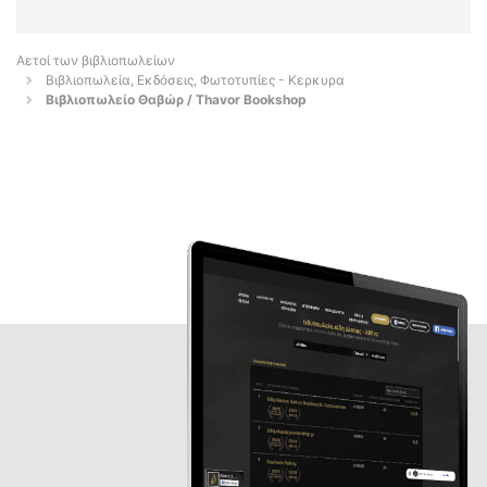
Αετοί των βιβλιοπωλείων
Βιβλιοπωλεία, Εκδόσεις, Φωτοτυπίες - Κερκυρα
Βιβλιοπωλείο Θαβώρ / Thavor Bookshop