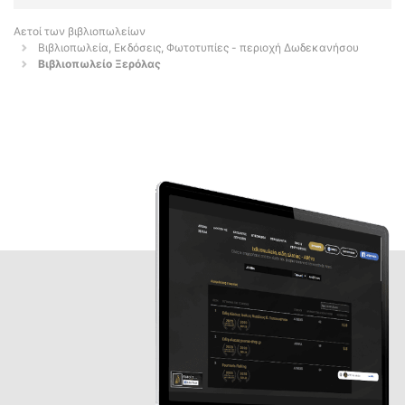
Αετοί των βιβλιοπωλείων
Βιβλιοπωλεία, Εκδόσεις, Φωτοτυπίες - περιοχή Δωδεκανήσου
Βιβλιοπωλείο Ξερόλας