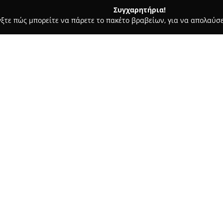
Συγχαρητήρια!
γξτε πώς μπορείτε να πάρετε το πακέτο βραβείων, για να απολαύσε
ις, Φωτοτυπίες - Καβάλα
SaNti Book & Art
Σχετικά με την εταιρεία:
Το
SaNti Book & Art
με έδρα τ
παραδοσιακό βιβλιοχαρτοπωλεί
Ντίνας, το κατάστημα σχεδιάσ
χώρο, όπου συνδυάζονται η αγ
Δείτε περισσότερα >>
Προσφέρει μια ευρεία συλλογή 
ποικιλία προϊόντων γραφικής 
ανάγκες.
Αυτό που διακρίνει το SaNti B
ολοκληρωμένη εμπειρία των ε