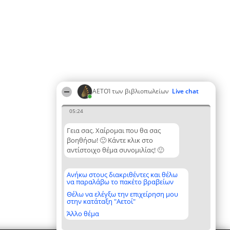
ΑΕΤΟΊ των βιβλιοπωλείων
Live chat
05:24
Γεια σας. Χαίρομαι που θα σας
βοηθήσω! 🙂 Κάντε κλικ στο
αντίστοιχο θέμα συνομιλίας! 🙂
Ανήκω στους διακριθέντες και θέλω
να παραλάβω το πακέτο βραβείων
Θέλω να ελέγξω την επιχείρηση μου
στην κατάταξη "Αετοί"
Άλλο θέμα