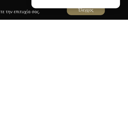
Έλεγχος
τε την επιτυχία σας.
ην Καβάλα λειτουργεί ως κάτι παραπάνω από ένα
ο. Ιδρυμένο χάρη στο όραμα των Σάκη και
τηκε ώστε να αποτελεί έναν ζεστό και ευχάριστο
άπη για το βιβλίο και η δημιουργική έμπνευση.
βιβλίων για όλες τις ηλικίες, καθώς και μεγάλη
ύλης που ανταποκρίνονται στις σύγχρονες
ook & Art είναι η δέσμευσή του στην
πισκεπτών. Συχνά υλοποιούνται εκδηλώσεις