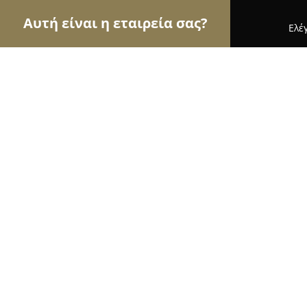
Αυτή είναι η εταιρεία σας?
Ελέ
Αετοί των βιβλιοπωλείων
Βιβλιοπωλεία, Εκδόσε
SaNti Book & Art
10
(210)
Καβάλα, Ζαλόγγου 38 και Φιλαδελφειας γωνία
Εμφάνιση αριθμού τηλεφώνου