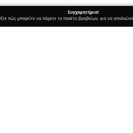
Συγχαρητήρια!
γξτε πώς μπορείτε να πάρετε το πακέτο βραβείων, για να απολαύσε
ις, Φωτοτυπίες - Γαιοσ
PAXOS BOOKSHOP
Σχετικά με την εταιρεία:
Το
Βιβλιοπωλείο Παξών
δραστ
στους Παξούς, διατηρώντας συ
Η επιχείρηση έχει κερδίσει τ
ευρύ φάσμα προϊόντων που κα
Δείτε περισσότερα >>
επισκεπτών.
Η συλλογή βιβλίων του περιλα
ενδιαφέροντα, όσο και θέματα 
Αντίπαξους. Παράλληλα, διαθέτ