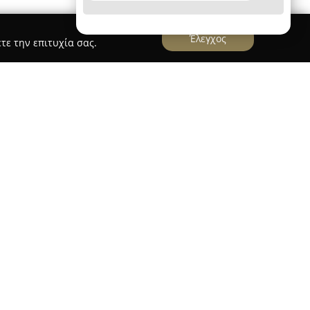
Έλεγχος
τε την επιτυχία σας.
ηριοποιείται στον γραφικό οικισμό του Γάιου
νεχή παρουσία στην τοπική αγορά από το 2003.
ην εμπιστοσύνη του κοινού, προσφέροντας ένα
λύπτουν πολλαπλές ανάγκες των κατοίκων και
μβάνει τίτλους που αφορούν τόσο γενικά
σχετιζόμενα με τους Παξούς και τους
ει χαρτικά και γραφική ύλη για καθημερινή ή