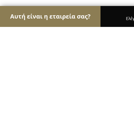
Αυτή είναι η εταιρεία σας?
Ελέ
Αετοί των βιβλιοπωλείων
Βιβλιοπωλεία, Εκδόσε
PAXOS BOOKSHOP
8.4
(16)
Γαιοσ, Γάιος 490 82
Εμφάνιση αριθμού τηλεφώνου