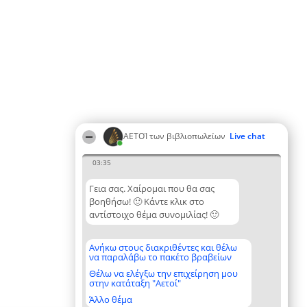
ΑΕΤΟΊ των βιβλιοπωλείων
Live chat
03:35
Γεια σας. Χαίρομαι που θα σας
βοηθήσω! 🙂 Κάντε κλικ στο
αντίστοιχο θέμα συνομιλίας! 🙂
Ανήκω στους διακριθέντες και θέλω
να παραλάβω το πακέτο βραβείων
Θέλω να ελέγξω την επιχείρηση μου
στην κατάταξη "Αετοί"
Άλλο θέμα