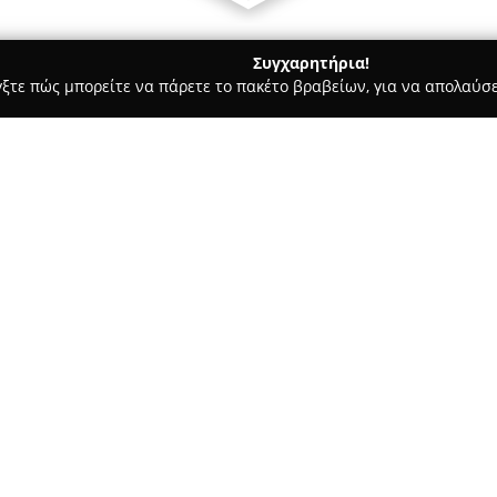
Συγχαρητήρια!
γξτε πώς μπορείτε να πάρετε το πακέτο βραβείων, για να απολαύσε
ις, Φωτοτυπίες - Μάνδρα
PAPER SHOP της Μαγούλας
Σχετικά με την εταιρεία:
Το
PAPER SHOP της Μαγούλα
Μαγούλα και λειτουργεί ως σύ
λάτρεις του βιβλίου όσο και μ
πραγματοποιήθηκε το 2020 και
Δείτε περισσότερα >>
ανταποκρινόμενο στις ανάγκες
Το κατάστημα προσφέρει μεγάλ
καθώς και είδη απαραίτητα γι
Μαγούλας υπάρχει συλλογή με 