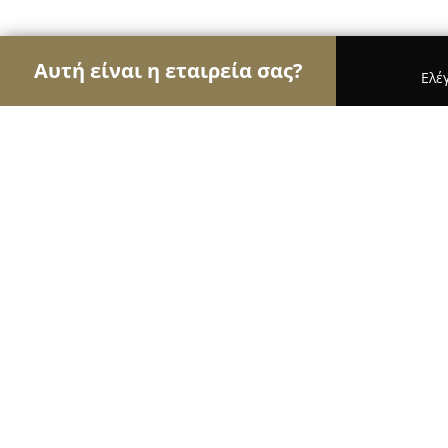
Αυτή είναι η εταιρεία σας?
Ελέ
Αετοί των βιβλιοπωλείων
Βιβλιοπωλεία, Εκδόσε
PAPER SHOP της Μαγούλας
9.6
(48)
Μάνδρα, Ηρώων Πολυτεχνείου 13