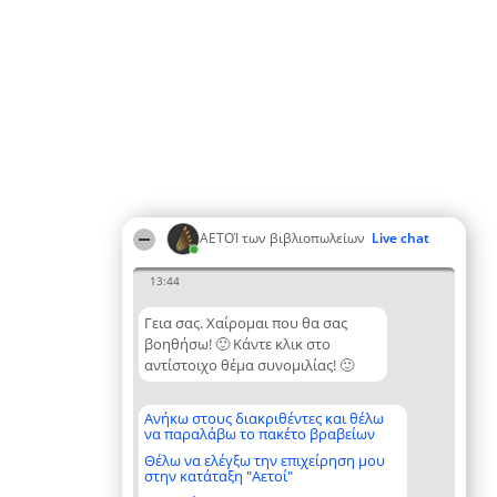
ΑΕΤΟΊ των βιβλιοπωλείων
Live chat
13:44
Γεια σας. Χαίρομαι που θα σας
βοηθήσω! 🙂 Κάντε κλικ στο
αντίστοιχο θέμα συνομιλίας! 🙂
Ανήκω στους διακριθέντες και θέλω
να παραλάβω το πακέτο βραβείων
Θέλω να ελέγξω την επιχείρηση μου
στην κατάταξη "Αετοί"