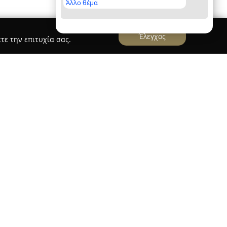
Άλλο θέμα
Έλεγχος
τε την επιτυχία σας.
ς
εδρεύει στην οδό Ηρώων Πολυτεχνείου 13 στη
γχρονο βιβλιοπωλείο που εξυπηρετεί τόσο
αθητές της περιοχής. Η ίδρυσή του
 από τότε διαθέτει ένα ευρύ φάσμα προϊόντων,
 διαφόρων ηλικιών και εκπαιδευτικών βαθμίδων.
η ποικιλία σχολικών βιβλίων και βοηθημάτων,
α την εκπαίδευση. Επιπλέον, στο PAPER SHOP της
λογοτεχνικά βιβλία, παραμύθια, ξενόγλωσσες