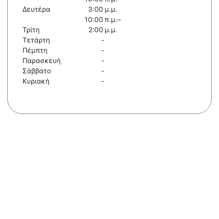
Δευτέρα
3:00 μ.μ.
10:00 π.μ.–
Τρίτη
2:00 μ.μ.
Τετάρτη
-
Πέμπτη
-
Παρασκευή
-
Σάββατο
-
Κυριακή
-