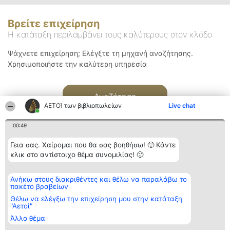
Βρείτε επιχείρηση
Η κατάταξη περιλαμβάνει τους καλύτερους στον κλάδο
Ψάχνετε επιχείρηση; Ελέγξτε τη μηχανή αναζήτησης.
Χρησιμοποιήστε την καλύτερη υπηρεσία
Αναζήτηση
ΑΕΤΟΊ των βιβλιοπωλείων
Live chat
00:49
Γεια σας. Χαίρομαι που θα σας βοηθήσω! 🙂 Κάντε
κλικ στο αντίστοιχο θέμα συνομιλίας! 🙂
Διοργανωτής της
Κατάταξη
Επικοινωνία
Ανήκω στους διακριθέντες και θέλω να παραλάβω το
κατάταξης
Διακριθέντες
Επικοινωνία
πακέτο βραβείων
BEAUTIFUL COMPANY
Λίστα όλων
Μονοπρόσωπη ΙΚΕ
των
Θέλω να ελέγξω την επιχείρηση μου στην κατάταξη
ΤΗΛ. ΕΠΙΚΟΙΝΩΝΙΑΣ:
διακριθέντων
"Αετοί"
2104128019
Μεθοδολογία
Άλλο θέμα
email:
Όροι &
aetoi@beautifulcompany.co
προϋποθέσεις