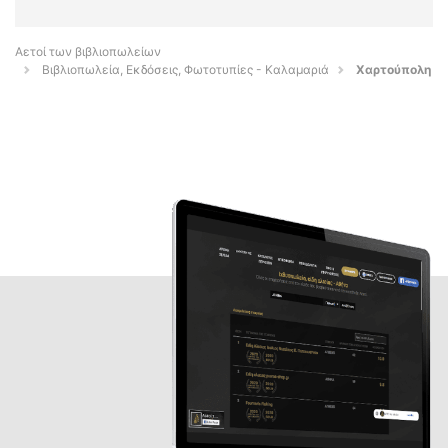
Αετοί των βιβλιοπωλείων
Βιβλιοπωλεία, Εκδόσεις, Φωτοτυπίες - Καλαμαριά
Χαρτούπολη