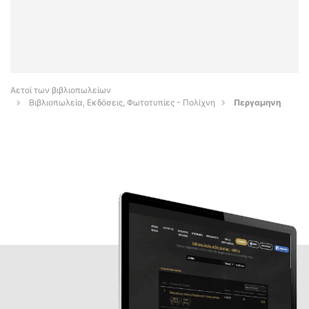
Αετοί των βιβλιοπωλείων
Βιβλιοπωλεία, Εκδόσεις, Φωτοτυπίες - Πολίχνη
Περγαμηνη