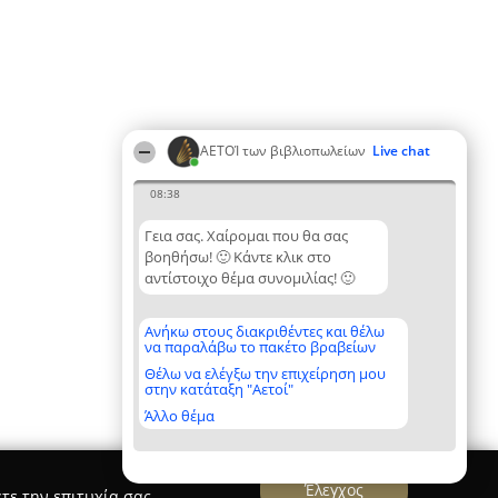
ΑΕΤΟΊ των βιβλιοπωλείων
Live chat
08:38
Γεια σας. Χαίρομαι που θα σας
βοηθήσω! 🙂 Κάντε κλικ στο
αντίστοιχο θέμα συνομιλίας! 🙂
Ανήκω στους διακριθέντες και θέλω
να παραλάβω το πακέτο βραβείων
Θέλω να ελέγξω την επιχείρηση μου
στην κατάταξη "Αετοί"
Άλλο θέμα
Έλεγχος
τε την επιτυχία σας.