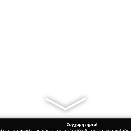
Συγχαρητήρια!
γξτε πώς μπορείτε να πάρετε το πακέτο βραβείων, για να απολαύσε