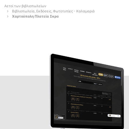
Αετοί των βιβλιοπωλείων
Βιβλιοπωλεία, Εκδόσεις, Φωτοτυπίες - Καλαμαριά
Χαρτούπολη Πλατεία Σκρα