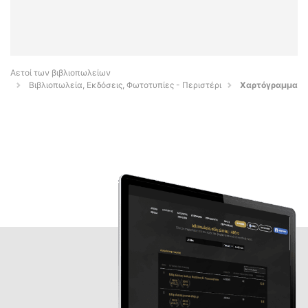
Αετοί των βιβλιοπωλείων
Βιβλιοπωλεία, Εκδόσεις, Φωτοτυπίες - Περιστέρι
Χαρτόγραμμα