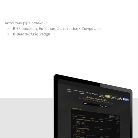
Αετοί των βιβλιοπωλείων
Βιβλιοπωλεία, Εκδόσεις, Φωτοτυπίες - Ζωγράφου
Βιβλιοπωλείο Στάχυ