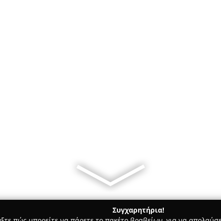
Συγχαρητήρια!
γξτε πώς μπορείτε να πάρετε το πακέτο βραβείων, για να απολαύσε