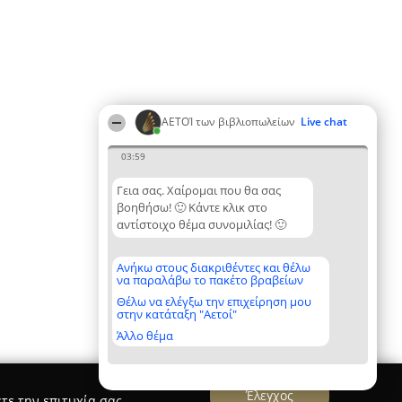
ΑΕΤΟΊ των βιβλιοπωλείων
Live chat
03:59
Γεια σας. Χαίρομαι που θα σας
βοηθήσω! 🙂 Κάντε κλικ στο
αντίστοιχο θέμα συνομιλίας! 🙂
Ανήκω στους διακριθέντες και θέλω
να παραλάβω το πακέτο βραβείων
Θέλω να ελέγξω την επιχείρηση μου
στην κατάταξη "Αετοί"
Άλλο θέμα
Έλεγχος
τε την επιτυχία σας.