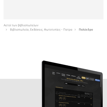
Αετοί των βιβλιοπωλείων
Βιβλιοπωλεία, Εκδόσεις, Φωτοτυπίες - Πατρα
Πολύεδρο