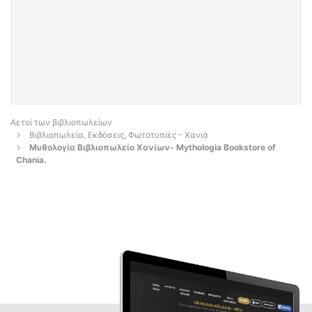
Αετοί των βιβλιοπωλείων
Βιβλιοπωλεία, Εκδόσεις, Φωτοτυπίες - Χανιά
Μυθολογία Βιβλιοπωλείο Χανίων- Mythologia Bookstore of
Chania.