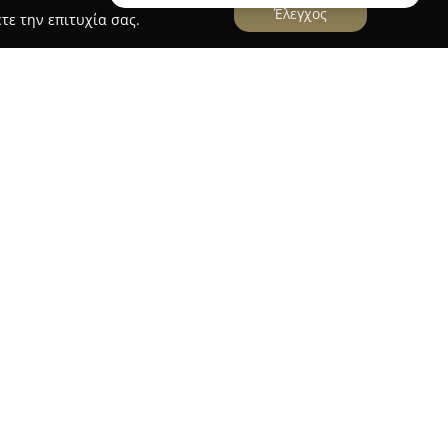
Έλεγχος
τε την επιτυχία σας.
ος
ίο Ήλιος
βρίσκεται στην οδό Αγίου Αντωνίου
ί έναν πολυχώρο όπου η φιλοσοφία του βιβλίου
ή τέχνη. Ο χώρος αυτός λειτουργεί ως σταθερός
ύν μια ευρεία συλλογή βιβλίων, που εκτείνεται
ης λογοτεχνίας μέχρι σχολικά βιβλία αλλά και
αιδιά.
τεί βιβλιόφιλους με διαφορετικά ενδιαφέροντα.
φέρει πλήρεις φωτογραφικές υπηρεσίες,
 όσο και επαγγελματικές ανάγκες με υψηλή
ν των δύο δραστηριοτήτων είναι βασικό