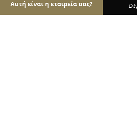
Αυτή είναι η εταιρεία σας?
Ελέ
Αετοί των βιβλιοπωλείων
Βιβλιοπωλεία, Εκδόσε
Βιβλιοπωλείο-Φωτογραφείο Ήλιος
9.6
(165)
Περιστέρι, Αγίου Αντωνίου 18
Εμφάνιση αριθμού τηλεφώνου