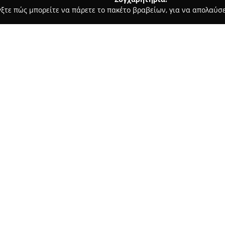
γξτε πώς μπορείτε να πάρετε το πακέτο βραβείων, για να απολαύσε
ις, Φωτοτυπίες - Περιστέρι
Βιβλιοπωλείο-Φωτογραφείο Ήλι
Σχετικά με την εταιρεία:
Το
Βιβλιοπωλείο-Φωτογραφε
18 στο Περιστέρι και αποτελε
συνδυάζεται με τη φωτογραφικ
προορισμός για όσους αναζητο
Δείτε περισσότερα >>
από έργα κλασικής και σύγχρον
ειδικά εκδοτικά προϊόντα για π
Αυτή η εκτενής γκάμα εξυπηρε
Παράλληλα, το κατάστημα προσ
καλύπτοντας τόσο καθημερινές
ποιότητα. Ο συνδυασμός αυτώ