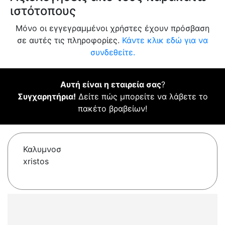
ιστότοπους
Μόνο οι εγγεγραμμένοι χρήστες έχουν πρόσβαση
σε αυτές τις πληροφορίες.
Κάντε κλικ εδώ για να
συνδεθείτε.
Αυτή είναι η εταιρεία σας
?
Συγχαρητήρια!
Δείτε πώς μπορείτε να λάβετε το
πακέτο βραβείων!
Καλυμνοσ
xristos