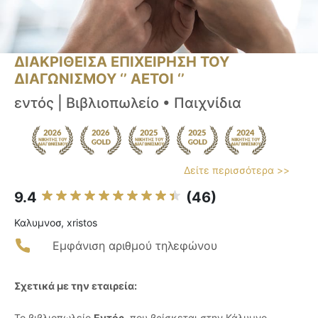
ΔΙΑΚΡΙΘΕΙΣΑ ΕΠΙΧΕΙΡΗΣΗ ΤΟΥ
ΔΙΑΓΩΝΙΣΜΟΥ ‘’ ΑΕΤΟΙ ‘’
εντός | Βιβλιοπωλείο • Παιχνίδια
Δείτε περισσότερα >>
9.4
(46)
Καλυμνοσ, xristos
Εμφάνιση αριθμού τηλεφώνου
Σχετικά με την εταιρεία:
Το βιβλιοπωλείο
Εντός
, που βρίσκεται στην Κάλυμνο,