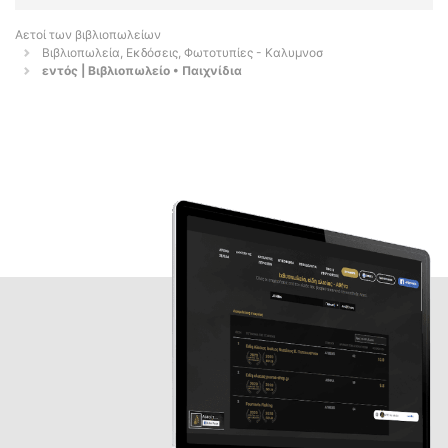
Αετοί των βιβλιοπωλείων
Βιβλιοπωλεία, Εκδόσεις, Φωτοτυπίες - Καλυμνοσ
εντός | Βιβλιοπωλείο • Παιχνίδια