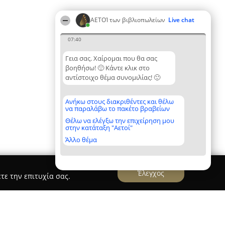
ΑΕΤΟΊ των βιβλιοπωλείων
Live chat
07:40
Γεια σας. Χαίρομαι που θα σας
βοηθήσω! 🙂 Κάντε κλικ στο
αντίστοιχο θέμα συνομιλίας! 🙂
Ανήκω στους διακριθέντες και θέλω
να παραλάβω το πακέτο βραβείων
Θέλω να ελέγξω την επιχείρηση μου
στην κατάταξη "Αετοί"
Άλλο θέμα
Έλεγχος
τε την επιτυχία σας.