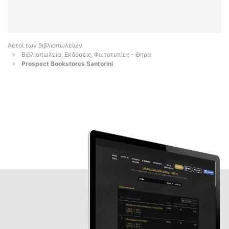
Αετοί των βιβλιοπωλείων
Βιβλιοπωλεία, Εκδόσεις, Φωτοτυπίες - Θηρα
Prospect Bookstores Santorini