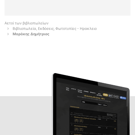
Αετοί των βιβλιοπωλείων
Βιβλιοπωλεία, Εκδόσεις, Φωτοτυπίες - Ηρακλειο
Μαράκης Δημήτριος