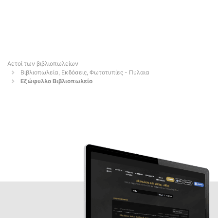
Αετοί των βιβλιοπωλείων
Βιβλιοπωλεία, Εκδόσεις, Φωτοτυπίες - Πυλαια
Εξώφυλλο Βιβλιοπωλείο