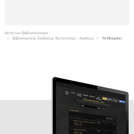
Αετοί των βιβλιοπωλείων
Βιβλιοπωλεία, Εκδόσεις, Φωτοτυπίες - Αιγάλεω
Το Μικράκι