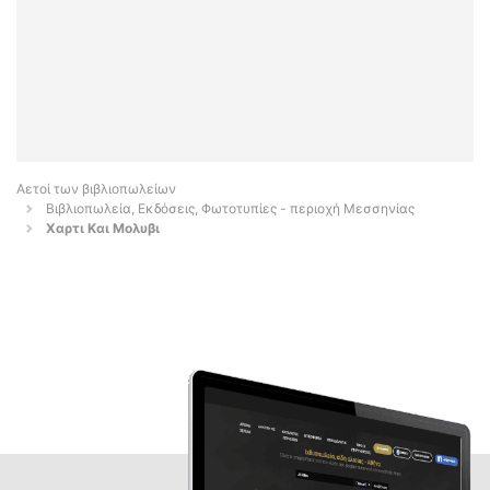
Αετοί των βιβλιοπωλείων
Βιβλιοπωλεία, Εκδόσεις, Φωτοτυπίες - περιοχή Μεσσηνίας
Χαρτι Και Μολυβι