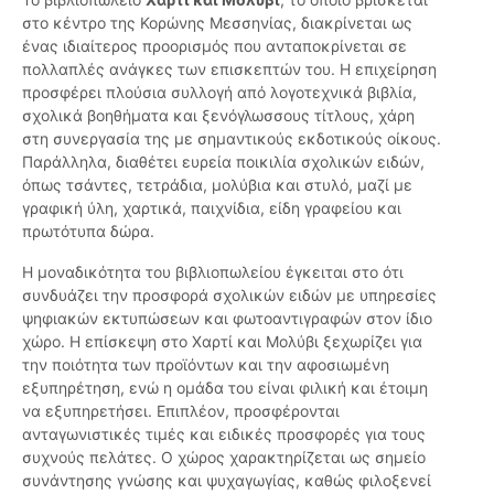
στο κέντρο της Κορώνης Μεσσηνίας, διακρίνεται ως
ένας ιδιαίτερος προορισμός που ανταποκρίνεται σε
πολλαπλές ανάγκες των επισκεπτών του. Η επιχείρηση
προσφέρει πλούσια συλλογή από λογοτεχνικά βιβλία,
σχολικά βοηθήματα και ξενόγλωσσους τίτλους, χάρη
στη συνεργασία της με σημαντικούς εκδοτικούς οίκους.
Παράλληλα, διαθέτει ευρεία ποικιλία σχολικών ειδών,
όπως τσάντες, τετράδια, μολύβια και στυλό, μαζί με
γραφική ύλη, χαρτικά, παιχνίδια, είδη γραφείου και
πρωτότυπα δώρα.
Η μοναδικότητα του βιβλιοπωλείου έγκειται στο ότι
συνδυάζει την προσφορά σχολικών ειδών με υπηρεσίες
ψηφιακών εκτυπώσεων και φωτοαντιγραφών στον ίδιο
χώρο. Η επίσκεψη στο Χαρτί και Μολύβι ξεχωρίζει για
την ποιότητα των προϊόντων και την αφοσιωμένη
εξυπηρέτηση, ενώ η ομάδα του είναι φιλική και έτοιμη
να εξυπηρετήσει. Επιπλέον, προσφέρονται
ανταγωνιστικές τιμές και ειδικές προσφορές για τους
συχνούς πελάτες. Ο χώρος χαρακτηρίζεται ως σημείο
συνάντησης γνώσης και ψυχαγωγίας, καθώς φιλοξενεί