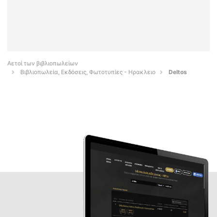
Αετοί των βιβλιοπωλείων
Βιβλιοπωλεία, Εκδόσεις, Φωτοτυπίες - Ηρακλειο
Deltos