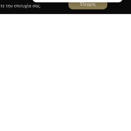
Έλεγχος
τε την επιτυχία σας.
ρωνας
βρίσκεται στη διεύθυνση Αγίας Σοφίας
καταστήμα βιβλίων και σχολικών ειδών. Διαθέτει
ικών έργων που καλύπτουν διάφορες
ώ παράλληλα προσφέρει ξεχωριστές ενότητες με
ό υλικό για το σχολείο, όπως σχολικά
, το κατάστημα παρέχει μεγάλη ποικιλία
αζόμενους, όπως χαρτικά, είδη σχεδίου, σχολικές
σθετα, το Βιβλιοπωλείο Γραμμή εξυπηρετεί με
νων φωτοτυπιών, εκτυπώσεων από ηλεκτρονικό