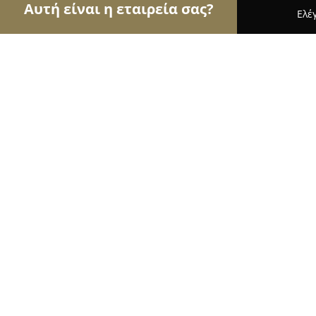
Αυτή είναι η εταιρεία σας?
Ελέ
Αετοί των βιβλιοπωλείων
Βιβλιοπωλεία, Εκδόσε
Βιβλιοπωλειο Γραμμη Βυρωνας
9.8
(296)
Βύρωνας, ΑΓ.ΣΟΦΙΑΣ 100
Εμφάνιση αριθμού τηλεφώνου