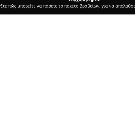
γξτε πώς μπορείτε να πάρετε το πακέτο βραβείων, για να απολαύσε
ις, Φωτοτυπίες - Βύρωνας
Βιβλιοπωλειο Γραμμη Βυρωνας
Σχετικά με την εταιρεία:
Το
Βιβλιοπωλείο Γραμμή Βύ
100 και δραστηριοποιείται ως 
εκτεταμένη συλλογή λογοτεχν
αναγνωστικές προτιμήσεις, εν
Δείτε περισσότερα >>
παιδικά βιβλία και εκπαιδευτικ
βοηθήματα.
Εκτός από την πώληση βιβλίων
προϊόντων για μαθητές και εργ
τσάντες και κασετίνες. Επιπρό
υπηρεσίες συμπεριλαμβανομέ