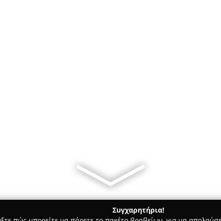
Συγχαρητήρια!
γξτε πώς μπορείτε να πάρετε το πακέτο βραβείων, για να απολαύσε