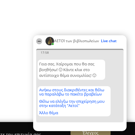
ΑΕΤΟΊ των βιβλιοπωλείων
Live chat
17:58
Γεια σας. Χαίρομαι που θα σας
βοηθήσω! 🙂 Κάντε κλικ στο
αντίστοιχο θέμα συνομιλίας! 🙂
Ανήκω στους διακριθέντες και θέλω
να παραλάβω το πακέτο βραβείων
Θέλω να ελέγξω την επιχείρηση μου
στην κατάταξη "Αετοί"
Άλλο θέμα
Έλεγχος
τε την επιτυχία σας.