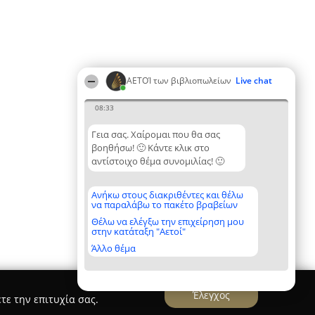
ΑΕΤΟΊ των βιβλιοπωλείων
Live chat
08:33
Γεια σας. Χαίρομαι που θα σας
βοηθήσω! 🙂 Κάντε κλικ στο
αντίστοιχο θέμα συνομιλίας! 🙂
Ανήκω στους διακριθέντες και θέλω
να παραλάβω το πακέτο βραβείων
Θέλω να ελέγξω την επιχείρηση μου
στην κατάταξη "Αετοί"
Άλλο θέμα
Έλεγχος
τε την επιτυχία σας.