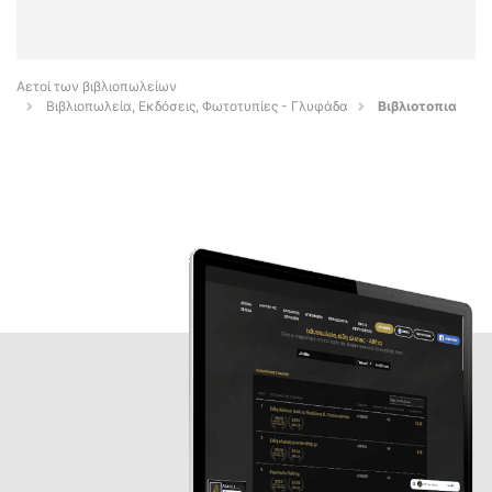
Αετοί των βιβλιοπωλείων
Βιβλιοπωλεία, Εκδόσεις, Φωτοτυπίες - Γλυφάδα
Βιβλιοτοπια