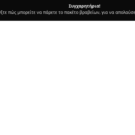
Συγχαρητήρια!
γξτε πώς μπορείτε να πάρετε το πακέτο βραβείων, για να απολαύσε
ις, Φωτοτυπίες - Βονιτσα
Κέντρο Φωτοτυπίας-Βιβλιοπωλείο
Σχετικά με την εταιρεία:
Το
Κέντρο Φωτοτυπίας-Βιβλ
στη Βόνιτσα, λειτουργεί ως έ
και επαγγελματιών της περιοχή
απευθύνονται σε διάφορες ηλι
Δείτε περισσότερα >>
λογοτεχνικά έργα, παιδικά βιβ
βοηθήματα. Πέραν των βιβλίων
ειδών γραφείου, εξυπηρετώντας
Επιπλέον, το Κέντρο Φωτοτυπί
φωτοτυπικών υπηρεσιών, καλύπ