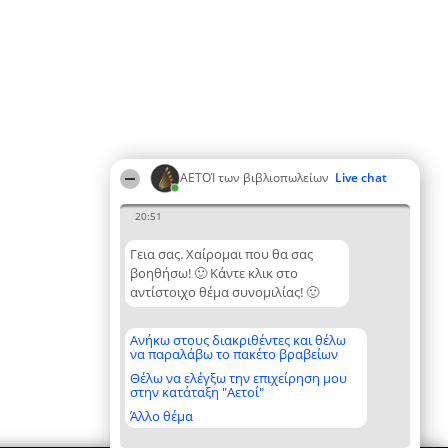
ΑΕΤΟΊ των βιβλιοπωλείων
Live chat
20:51
Γεια σας. Χαίρομαι που θα σας
βοηθήσω! 🙂 Κάντε κλικ στο
αντίστοιχο θέμα συνομιλίας! 🙂
Ανήκω στους διακριθέντες και θέλω
να παραλάβω το πακέτο βραβείων
Θέλω να ελέγξω την επιχείρηση μου
στην κατάταξη "Αετοί"
Άλλο θέμα