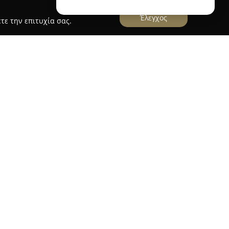
Έλεγχος
τε την επιτυχία σας.
ιοπωλείο
, το οποίο βρίσκεται στη Βενιζέλου 52
νας πλήρης προορισμός για ανάγκες αναγνωστών
ς. Διαθέτει μεγάλη ποικιλία βιβλίων που
κίες και ενδιαφέροντα, περιλαμβάνοντας
λία, εκπαιδευτικά συγγράμματα και σχολικά
, προσφέρει εκτεταμένη συλλογή χαρτικών και
 μαθητές, φοιτητές και επαγγελματίες.
ας-Βιβλιοπωλείο ειδικεύεται στην παροχή
τοντας τις ανάγκες για ασπρόμαυρες και