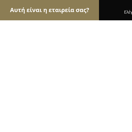
Αυτή είναι η εταιρεία σας?
Ελέ
Αετοί των βιβλιοπωλείων
Βιβλιοπωλεία, Εκδόσε
Κέντρο Φωτοτυπίας-Βιβλιοπωλείο
8.6
(27)
Βονιτσα, Βενιζέλου 52
Εμφάνιση αριθμού τηλεφώνου