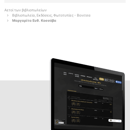
Αετοί των βιβλιοπωλείων
Βιβλιοπωλεία, Εκδόσεις, Φωτοτυπίες - Βονιτσα
Μαργαρίτα Ευθ. Κοσσόβα