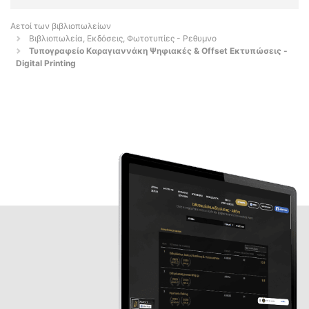
Αετοί των βιβλιοπωλείων
Βιβλιοπωλεία, Εκδόσεις, Φωτοτυπίες - Ρεθυμνο
Τυπογραφείο Καραγιαννάκη Ψηφιακές & Offset Εκτυπώσεις -
Digital Printing